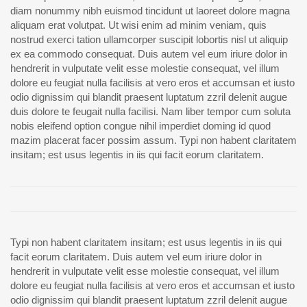
diam nonummy nibh euismod tincidunt ut laoreet dolore magna
aliquam erat volutpat. Ut wisi enim ad minim veniam, quis
nostrud exerci tation ullamcorper suscipit lobortis nisl ut aliquip
ex ea commodo consequat. Duis autem vel eum iriure dolor in
hendrerit in vulputate velit esse molestie consequat, vel illum
dolore eu feugiat nulla facilisis at vero eros et accumsan et iusto
odio dignissim qui blandit praesent luptatum zzril delenit augue
duis dolore te feugait nulla facilisi. Nam liber tempor cum soluta
nobis eleifend option congue nihil imperdiet doming id quod
mazim placerat facer possim assum. Typi non habent claritatem
insitam; est usus legentis in iis qui facit eorum claritatem.
Typi non habent claritatem insitam; est usus legentis in iis qui
facit eorum claritatem. Duis autem vel eum iriure dolor in
hendrerit in vulputate velit esse molestie consequat, vel illum
dolore eu feugiat nulla facilisis at vero eros et accumsan et iusto
odio dignissim qui blandit praesent luptatum zzril delenit augue