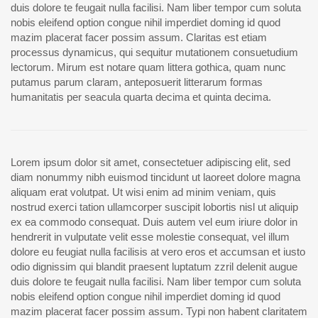
duis dolore te feugait nulla facilisi. Nam liber tempor cum soluta
nobis eleifend option congue nihil imperdiet doming id quod
mazim placerat facer possim assum. Claritas est etiam
processus dynamicus, qui sequitur mutationem consuetudium
lectorum. Mirum est notare quam littera gothica, quam nunc
putamus parum claram, anteposuerit litterarum formas
humanitatis per seacula quarta decima et quinta decima.
Lorem ipsum dolor sit amet, consectetuer adipiscing elit, sed
diam nonummy nibh euismod tincidunt ut laoreet dolore magna
aliquam erat volutpat. Ut wisi enim ad minim veniam, quis
nostrud exerci tation ullamcorper suscipit lobortis nisl ut aliquip
ex ea commodo consequat. Duis autem vel eum iriure dolor in
hendrerit in vulputate velit esse molestie consequat, vel illum
dolore eu feugiat nulla facilisis at vero eros et accumsan et iusto
odio dignissim qui blandit praesent luptatum zzril delenit augue
duis dolore te feugait nulla facilisi. Nam liber tempor cum soluta
nobis eleifend option congue nihil imperdiet doming id quod
mazim placerat facer possim assum. Typi non habent claritatem