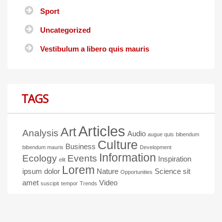
Sport
Uncategorized
Vestibulum a libero quis mauris
TAGS
Articles
Art
Analysis
Audio
augue quis
bibendum
Culture
Business
bibendum mauris
Development
Information
Ecology
Events
Inspiration
elit
Lorem
ipsum dolor
Nature
Science
sit
Opportunities
amet
Video
suscipit
tempor
Trends