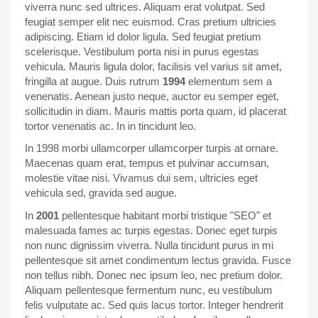
viverra nunc sed ultrices. Aliquam erat volutpat. Sed
feugiat semper elit nec euismod. Cras pretium ultricies
adipiscing. Etiam id dolor ligula. Sed feugiat pretium
scelerisque. Vestibulum porta nisi in purus egestas
vehicula. Mauris ligula dolor, facilisis vel varius sit amet,
fringilla at augue. Duis rutrum
1994
elementum sem a
venenatis. Aenean justo neque, auctor eu semper eget,
sollicitudin in diam. Mauris mattis porta quam, id placerat
tortor venenatis ac. In in tincidunt leo.
In 1998 morbi ullamcorper ullamcorper turpis at ornare.
Maecenas quam erat, tempus et pulvinar accumsan,
molestie vitae nisi. Vivamus dui sem, ultricies eget
vehicula sed, gravida sed augue.
In
2001
pellentesque habitant morbi tristique "SEO" et
malesuada fames ac turpis egestas. Donec eget turpis
non nunc dignissim viverra. Nulla tincidunt purus in mi
pellentesque sit amet condimentum lectus gravida. Fusce
non tellus nibh. Donec nec ipsum leo, nec pretium dolor.
Aliquam pellentesque fermentum nunc, eu vestibulum
felis vulputate ac. Sed quis lacus tortor. Integer hendrerit