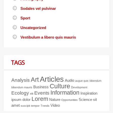
Sodales vel pulvinar
Sport
Uncategorized
Vestibulum a libero quis mauris
TAGS
Articles
Art
Analysis
Audio
augue quis
bibendum
Culture
Business
bibendum mauris
Development
Information
Ecology
Events
Inspiration
elit
Lorem
ipsum dolor
Nature
Science
sit
Opportunities
amet
Video
suscipit
tempor
Trends